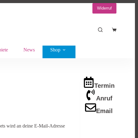
Widerruf
Warenkorb
iete
News
Shop
Termin
Anruf
Email
rts wird an deine E-Mail-Adresse