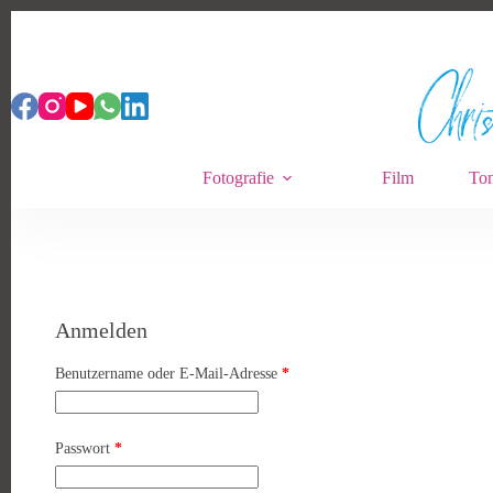
Zum
Inhalt
springen
Fotografie
Film
Ton
Anmelden
Erforderlich
Benutzername oder E-Mail-Adresse
*
Erforderlich
Passwort
*