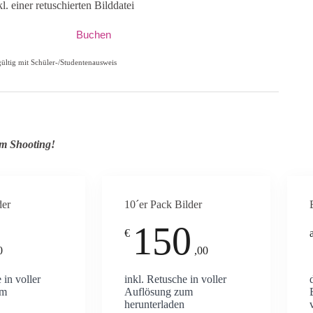
kl. einer retuschierten Bilddatei
Buchen
ültig mit Schüler-/Studentenausweis
m Shooting!
der
10´er Pack Bilder
150
€
0
,00
 in voller
inkl. Retusche in voller
um
Auflösung zum
herunterladen