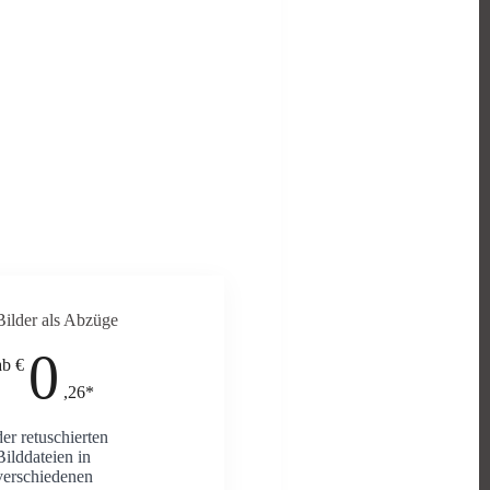
Bilder als Abzüge
0
ab €
,26*
der retuschierten
Bilddateien in
verschiedenen