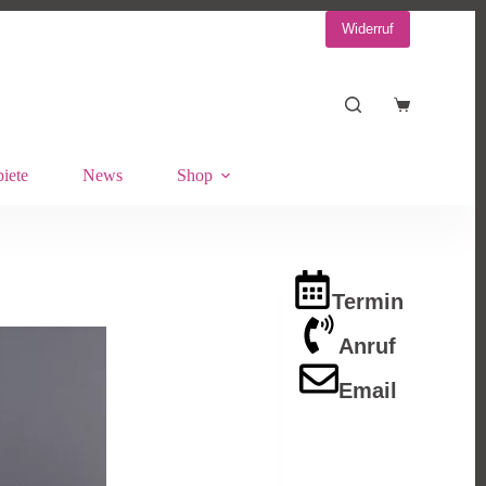
Widerruf
Warenkorb
iete
News
Shop
Termin
Anruf
Email