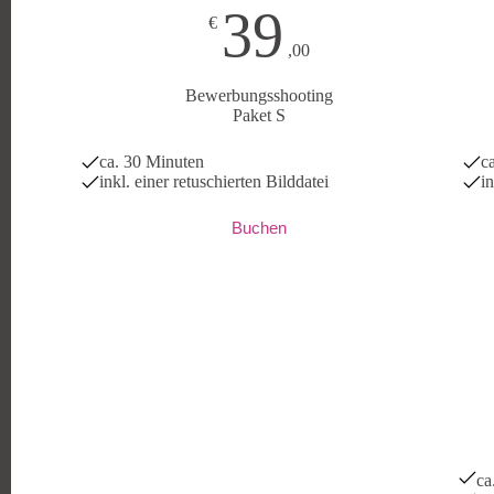
39
€
,00
Bewerbungsshooting
Paket S
ca. 30 Minuten
c
inkl. einer retuschierten Bilddatei
i
Buchen
ca