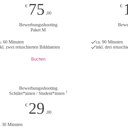
75
€
€
,00
Bewerbungsshooting
Bewe
Paket M
a. 60 Minuten
ca. 90 Minuten
nkl. zwei retuschierten Bilddateien
inkl. drei retusch
Buchen
Bewerbungsshooting
1
Schüler*innen / Student*innen
29
€
,00
. 30 Minuten