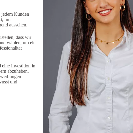
us jedem Kunden
zt, um
chend aussehen.
tellen, dass wir
rund wählen, um ein
essionalität
eine Investition in
bern abzuheben.
 Bewerbungen
wusst und