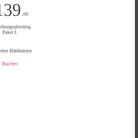
139
,00
rbungsshooting
Paket L
ierten Bilddateien
Buchen